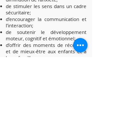
de stimuler les sens dans un cadre
sécuritaire;
d’encourager la communication et
l’interaction;
de soutenir le développement
moteur, cognitif et émotionnel;
d’offrir des moments de réconfort
et de mieux-être aux enfants et à
leurs familles.
Ce projet porteur reflète notre
volonté collective d’offrir des soins
et des services toujours plus
humains, innovants et adaptés à
notre communauté. Derrière cette
réalisation se trouvent des enfants
inspirants, des familles courageuses
et des équipes dévouées qui
travaillent chaque jour avec passion
afin d’améliorer leur qualité de vie.