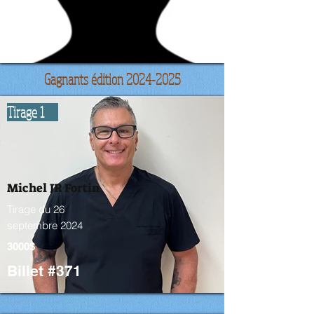
3000$
Billet #
Gagnants édition
2024-2025
Tirage 1
Michel JR Fortin
Tirage du 26
septembre 2024
3000$
Billet #371