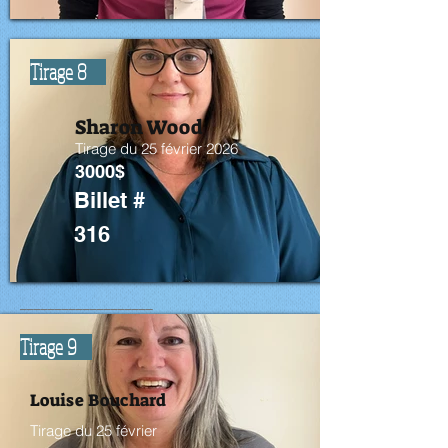
Tirage 8
Sharon Wood
Tirage du 25 février 2026
3000$
Billet #
316
___________________
Tirage 9
Louise Bouchard
Tirage du 25 février