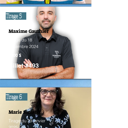
Tirage 5
Maxime Gauthier
Tirage du 18
décembre 2024
5000 $
Billet #493
Tirage 6
Marie Simard
Tirage du 29 janvier
2025