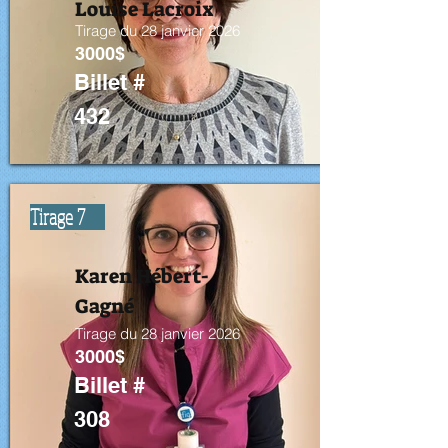
Louise Lacroix
Tirage du 28 janvier 2026
3000$
Billet #
432
Tirage 7
Karen Hébert-
Gagné
Tirage du 28 janvier 2026
3000$
Billet #
308