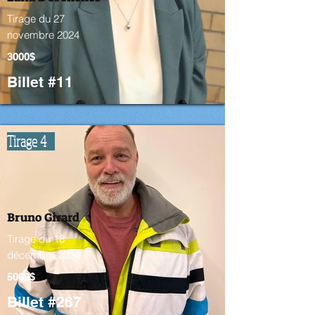
Tirage du 27
novembre 2024
3000$
Billet #11
Tirage 4
Bruno Girard
Tirage du 18
décembre 2024
5000$
Billet #267