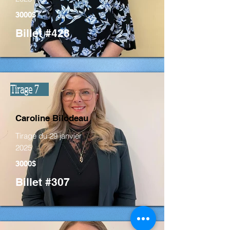
3000$
Billet #428
Tirage 7
Caroline Bilodeau
Tirage du 29 janvier
2025
3000$
Billet #307