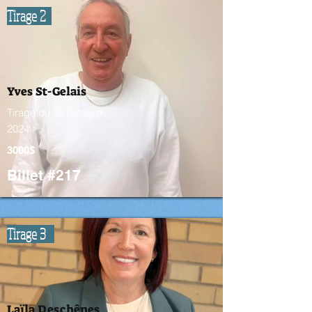
Tirage 2
Yves St-Gelais
Tirage du 30 octobre
2024
3000$
Billet #217
Tirage 3
Laïla Deschênes