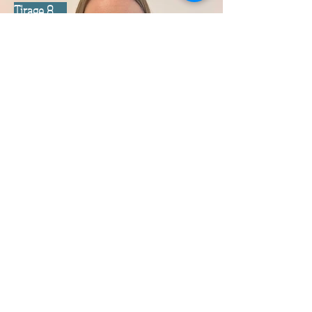
Tirage 8
Mélanie
Tremblay-Depont
Tirage du 26 février
2025
3000$
Billet #442
Tirage 9
Rémi Villeneuve
Tirage du 26 février
2025
3000$