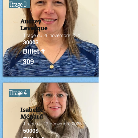
Tirage 3
Audrey
Levesque
Tirage du 26 novembre 2025
3000$
Billet #
309
Tirage 4
Isabelle
Ménard
Tirage du 17 décembre 2025
5000$