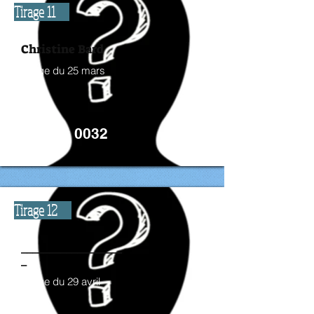
Tirage 11
Christine Bard
Tirage du 25 mars
2026
3000$
Billet # 0032
Tirage 12
__________________
_
Tirage du 29 avril
2026