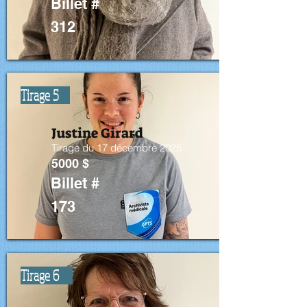
Billet #
312
Tirage 5
Justine Girard
Tirage du 17 décembre 2025
5000 $
Billet #
173
Tirage 6