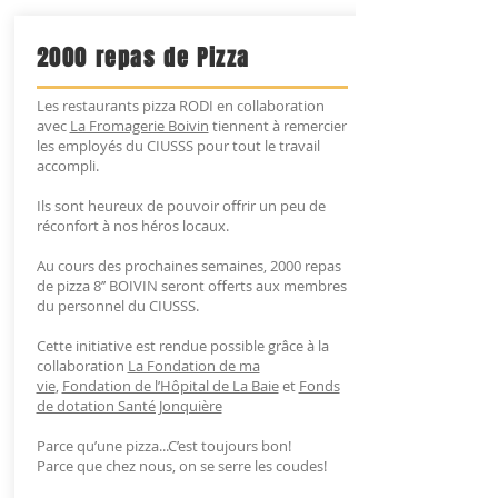
2000 repas de Pizza
Les restaurants pizza RODI en collaboration
avec
La Fromagerie Boivin
tiennent à remercier
les employés du CIUSSS pour tout le travail
accompli.
Ils sont heureux de pouvoir offrir un peu de
réconfort à nos héros locaux.
Au cours des prochaines semaines, 2000 repas
de pizza 8’’ BOIVIN seront offerts aux membres
du personnel du CIUSSS.
Cette initiative est rendue possible grâce à la
collaboration
La Fondation de ma
vie
,
Fondation de l’Hôpital de La Baie
et
Fonds
de dotation Santé Jonquière
Parce qu’une pizza...C’est toujours bon!
Parce que chez nous, on se serre les coudes!