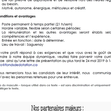
Nos partenaires majeurs :