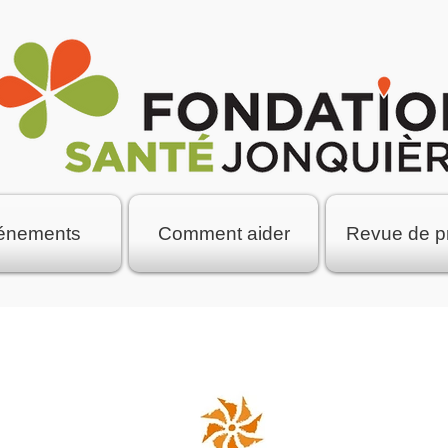
énements
Comment aider
Revue de p